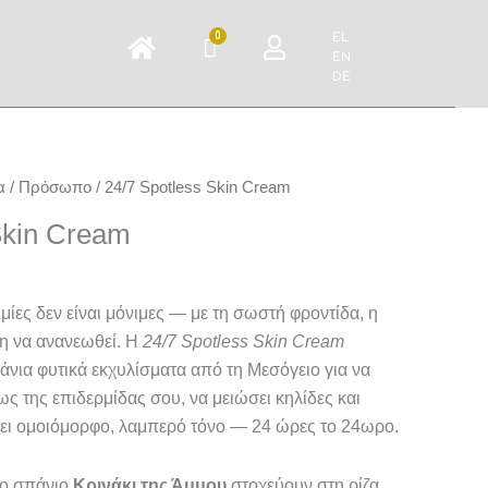
0
EL
Cart
EN
DE
α
/
Πρόσωπο
/ 24/7 Spotless Skin Cream
Skin Cream
μίες δεν είναι μόνιμες — με τη σωστή φροντίδα, η
μη να ανανεωθεί. Η
24/7 Spotless Skin Cream
άνια φυτικά εκχυλίσματα από τη Μεσόγειο για να
ς της επιδερμίδας σου, να μειώσει κηλίδες και
σει ομοιόμορφο, λαμπερό τόνο — 24 ώρες το 24ωρο.
το σπάνιο
Κρινάκι της Άμμου
στοχεύουν στη ρίζα