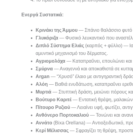
Ενεργά Συστατικά:
Κρινάκι της Άμμου
— Σπάνιο θαλάσσιο φυτό τ
Γλυκόριζα
— Φυσικό λευκαντικό που αναστέλλε
Διπλό Σύστημα Ελιάς
(καρπός + φύλλο) — Ισχ
αμυντικό μηχανισμό του δέρματος.
Αγριομολόχα
— Καταπραΰνει, επουλώνει και εν
Σμύρνα
— Αναγεννά και αποκαθιστά σε κυτταρ
Argan
— “Χρυσό” έλαιο με αντιγηραντική δράση
Αλόη
— Βαθιά ενυδάτωση, καταπραΰνει ερεθι
Μυρτιά
— Στυπτική δράση, μειώνει πόρους και
Βούτυρο Καριτέ
— Εντατική θρέψη, μαλακώνει
Πίτουρο Ρυζιού
— Λειαίνει υφή, φωτίζει, αντι
Ανθόνερο Πορτοκαλιού
— Τονώνει και ανανε
Αννάτο
(Bixa Orellana) — Αντιοξειδωτικό, πρ
Κερί Μέλισσας
— Σφραγίζει τη θρέψη, προστα