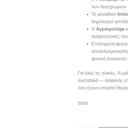
των δυσχρωμιών γ
Το μοναδικό
διπλ
δημιουργεί ασπίδα
Η
Αγριομολόχα
κ
αναγεννητικές του
Επιλεγμένα φυσικ
αποτελεσματικότη
φυσική λεύκανση 
Για όλες τις ηλικίες. Χω
συστατικά — ασφαλής επι
που έχουν υποστεί θεραπ
50ml