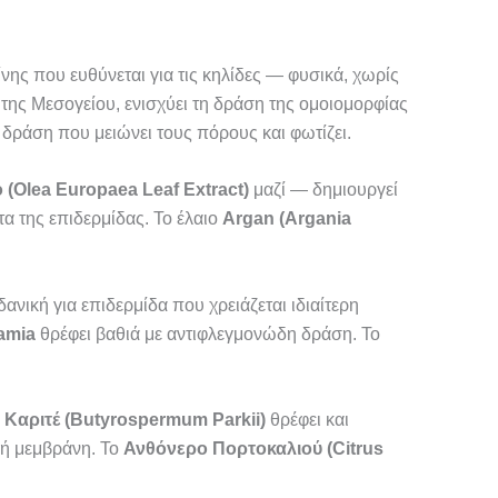
ης που ευθύνεται για τις κηλίδες — φυσικά, χωρίς
ά της Μεσογείου, ενισχύει τη δράση της ομοιομορφίας
δράση που μειώνει τους πόρους και φωτίζει.
 (Olea Europaea Leaf Extract)
μαζί — δημιουργεί
α της επιδερμίδας. Το έλαιο
Argan (Argania
νική για επιδερμίδα που χρειάζεται ιδιαίτερη
amia
θρέφει βαθιά με αντιφλεγμονώδη δράση. Το
Καριτέ (Butyrospermum Parkii)
θρέφει και
κή μεμβράνη. Το
Ανθόνερο Πορτοκαλιού (Citrus