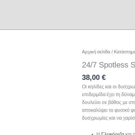
24/7
Αρχική σελίδα
/
Κατάστημ
Spotless
24/7 Spotless 
Skin
Cream
38,00
€
ποσότητα
Οι κηλίδες και οι δυσχρω
επιδερμίδα έχει τη δύνα
δουλεύει σε βάθος με σπ
αποκαλύψει το φυσικό φω
δυσχρωμίες και να χαρί
Η
Γλυκόριζα
και 