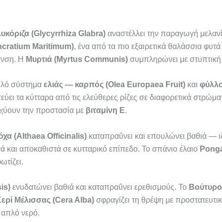
υκόριζα (Glycyrrhiza Glabra)
αναστέλλει την παραγωγή μελανίν
ncratium Maritimum)
, ένα από τα πιο εξαιρετικά θαλάσσια φυτ
ανση. Η
Μυρτιά (Myrtus Communis)
συμπληρώνει με στυπτική 
πλό σύστημα
ελιάς — καρπός (Olea Europaea Fruit)
και
φύλλο
ύει τα κύτταρα από τις ελεύθερες ρίζες σε διαφορετικά στρώματ
χύουν την προστασία με
βιταμίνη Ε
.
χα (Althaea Officinalis)
καταπραΰνει και επουλώνει βαθιά — ιδα
ά και αποκαθιστά σε κυτταρικό επίπεδο. Το σπάνιο έλαιο
Pong
ωτίζει.
is)
ενυδατώνει βαθιά και καταπραΰνει ερεθισμούς. Το
Βούτυρο 
ερί Μέλισσας (Cera Alba)
σφραγίζει τη θρέψη με προστατευτι
 απλό νερό.