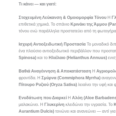
Τι κάνει — και γιατί:
Στοχευμένη Λεύκανση & Ομοιομορφία Τόνου
Η
Γλ
επιθετικά χημικά. Το σπάνιο
Κρινάκι της Άμμου (Pa
τόνου ενώ παράλληλα προστατεύει από τη φωτογήρ
Ισχυρή Αντιοξειδωτική Προστασία
Το μοναδικό δι
ένα πλούσιο αντιοξειδωτικό περιβάλλον που προστατε
Spinosa)
και το
Ηλιέλαιο (Helianthus Annuus)
ενισ
Βαθιά Αναγέννηση & Αποκατάσταση
Η
Αγριομολό
φροντίδα. Η
Σμύρνα (Commiphora Myrrha)
αναγενν
Πίτουρο Ρυζιού (Oryza Sativa)
λειαίνει την υφή και φ
Ενυδάτωση που Διαρκεί
Η
Αλόη (Aloe Barbadens
μαλακώνει. Η
Γλυκερίνη
κλειδώνει την υγρασία. Το
Κ
Aurantium Dulcis)
τονώνει και ανανεώνει — αντί για