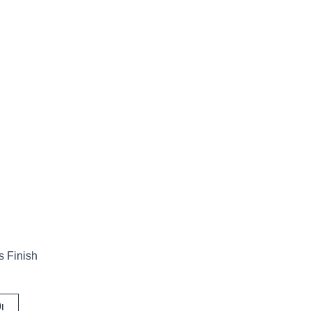
s Finish
ι