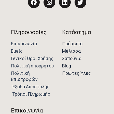
c
s
n
i
e
t
k
t
b
a
e
t
o
g
d
e
o
r
i
r
Πληροφορίες
Κατάστημα
k
a
n
m
Επικοινωνία
Πρόσωπο
Εμείς
Μέλισσα
Γενικοί Όροι Χρήσης
Σαπούνια
Πολιτική απορρήτου
Blog
Πολιτική
Πρώτες Ύλες
Επιστροφών
Έξοδα Αποστολής
Τρόποι Πληρωμής
Επικοινωνία