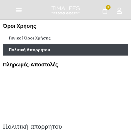
Μετάβαση
0
Cart
στο
περιεχόμενο
Όροι Χρήσης
Γενικοί Όροι Χρήσης
Πολιτική Απορρήτου
Πληρωμές-Αποστολές
Τρόποι Πληρωμής
Έξοδα Αποστολής
Πολιτική Επιστροφών
Πολιτική απορρήτου