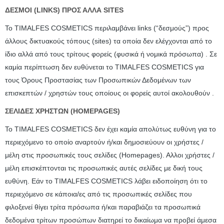
ΔΕΣΜΟΙ (LINKS) ΠΡΟΣ ΑΛΛΑ SITES
Το TIMALFES COSMETICS περιλαμβάνει links (“δεσμούς”) προς
άλλους δικτυακούς τόπους (sites) τα οποία δεν ελέγχονται από το
ίδιο αλλά από τους τρίτους φορείς (φυσικά ή νομικά πρόσωπα) . Σε
καμία περίπτωση δεν ευθύνεται το TIMALFES COSMETICS για
τους Όρους Προστασίας των Προσωπικών Δεδομένων των
επισκεπτών / χρηστών τους οποίους οι φορείς αυτοί ακολουθούν .
ΣΕΛΙΔΕΣ ΧΡΗΣΤΩΝ (HOMEPAGES)
Το TIMALFES COSMETICS δεν έχει καμία απολύτως ευθύνη για το
περιεχόμενο το οποίο αναρτούν ή/και δημοσιεύουν οι χρήστες /
μέλη στις προσωπικές τους σελίδες (Homepages). Αλλοι χρήστες /
μέλη επισκέπτονται τις προσωπικές αυτές σελίδες με δική τους
ευθύνη. Εάν το TIMALFES COSMETICS λάβει ειδοποίηση ότι το
περιεχόμενο σε κάποια/ες από τις προσωπικές σελίδες που
φιλοξενεί θίγει τρίτα πρόσωπα ή/και παραβιάζει τα προσωπικά
δεδομένα τρίτων προσώπων διατηρεί το δικαίωμα να προβεί άμεσα