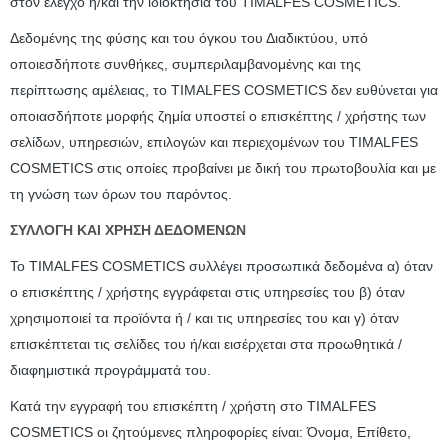
στον έλεγχο ή/και την ιδιοκτησία του TIMALFES COSMETICS.
Δεδομένης της φύσης και του όγκου του Διαδικτύου, υπό
οποιεσδήποτε συνθήκες, συμπεριλαμβανομένης και της
περίπτωσης αμέλειας, το TIMALFES COSMETICS δεν ευθύνεται για
οποιασδήποτε μορφής ζημία υποστεί ο επισκέπτης / χρήστης των
σελίδων, υπηρεσιών, επιλογών και περιεχομένων του TIMALFES
COSMETICS στις οποίες προβαίνει με δική του πρωτοβουλία και με
τη γνώση των όρων του παρόντος.
ΣΥΛΛΟΓΗ ΚΑΙ ΧΡΗΣΗ ΔΕΔΟΜΕΝΩΝ
Το TIMALFES COSMETICS συλλέγει προσωπικά δεδομένα α) όταν
ο επισκέπτης / χρήστης εγγράφεται στις υπηρεσίες του β) όταν
χρησιμοποιεί τα προϊόντα ή / και τις υπηρεσίες του και γ) όταν
επισκέπτεται τις σελίδες του ή/και εισέρχεται στα προωθητικά /
διαφημιστικά προγράμματά του.
Κατά την εγγραφή του επισκέπτη / χρήστη στο TIMALFES
COSMETICS οι ζητούμενες πληροφορίες είναι: Όνομα, Επίθετο,