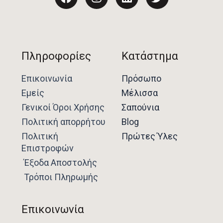
c
s
n
i
e
t
k
t
b
a
e
t
o
g
d
e
o
r
i
r
Πληροφορίες
Κατάστημα
k
a
n
m
Επικοινωνία
Πρόσωπο
Εμείς
Μέλισσα
Γενικοί Όροι Χρήσης
Σαπούνια
Πολιτική απορρήτου
Blog
Πολιτική
Πρώτες Ύλες
Επιστροφών
Έξοδα Αποστολής
Τρόποι Πληρωμής
Επικοινωνία