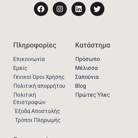
a
n
i
w
c
s
n
i
e
t
k
t
b
a
e
t
o
g
d
e
o
r
i
r
Πληροφορίες
Κατάστημα
k
a
n
m
Επικοινωνία
Πρόσωπο
Εμείς
Μέλισσα
Γενικοί Όροι Χρήσης
Σαπούνια
Πολιτική απορρήτου
Blog
Πολιτική
Πρώτες Ύλες
Επιστροφών
Έξοδα Αποστολής
Τρόποι Πληρωμής